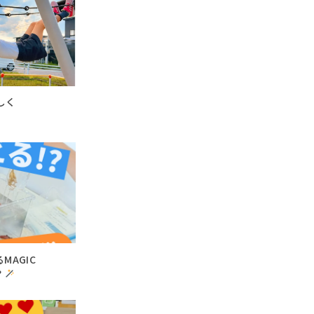
しく
MAGIC
？