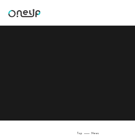
Top
News