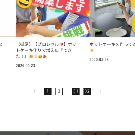
な
（掛尾）【プロレベル
】ホッ
ホットケーキを作って
トケーキ作りで増えた『でき
た！』
2026.05.23
2026.05.23
…
1
2
31
32