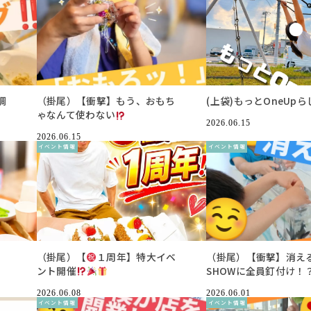
調
（掛尾）【衝撃】もう、おもち
(上袋)もっとOneUpら
ゃなんて使わない
2026.06.15
2026.06.15
イベント情報
イベント情報
（掛尾）【
１周年】特大イベ
（掛尾）【衝撃】消える
ント開催
SHOWに全員釘付け！
2026.06.08
2026.06.01
イベント情報
イベント情報