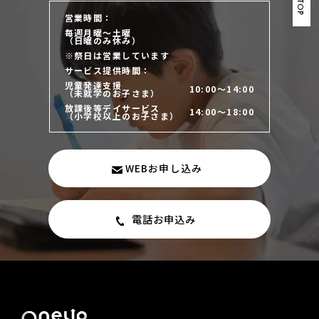
TO TOP
営業時間：
毎週月曜～土曜
（日曜のみ休み）
※祭日は営業しています
サービス提供時間：
児童発達支援
10:00～14:00
（未就学のお子さま）
放課後等デイサービス
14:00～18:00
（小学校以上のお子さま）
WEBお申し込み
電話お申込み