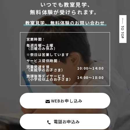
いつでも教室見学、
無料体験が受けられます。
教室見学、無料体験のお問い合わせ
TO TOP
営業時間：
毎週月曜～土曜
（日曜のみ休み）
※祭日は営業しています
サービス提供時間：
児童発達支援
10:00～14:00
（未就学のお子さま）
放課後等デイサービス
14:00～18:00
（小学校以上のお子さま）
WEBお申し込み
電話お申込み