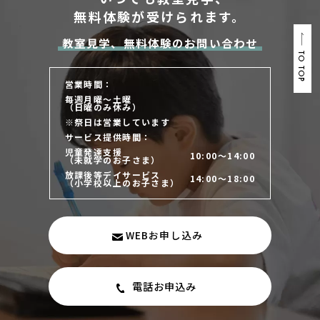
無料体験が受けられます。
教室見学、無料体験のお問い合わせ
TO TOP
営業時間：
毎週月曜～土曜
（日曜のみ休み）
※祭日は営業しています
サービス提供時間：
児童発達支援
10:00～14:00
（未就学のお子さま）
放課後等デイサービス
14:00～18:00
（小学校以上のお子さま）
WEBお申し込み
電話お申込み