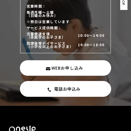
営業時間：
毎週月曜～土曜
（日曜のみ休み）
※祭日は営業しています
サービス提供時間：
児童発達支援
10:00～14:00
（未就学のお子さま）
放課後等デイサービス
14:00～18:00
（小学校以上のお子さま）
WEBお申し込み
電話お申込み