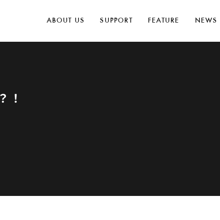
ABOUT US
SUPPORT
FEATURE
NEWS
？！
！