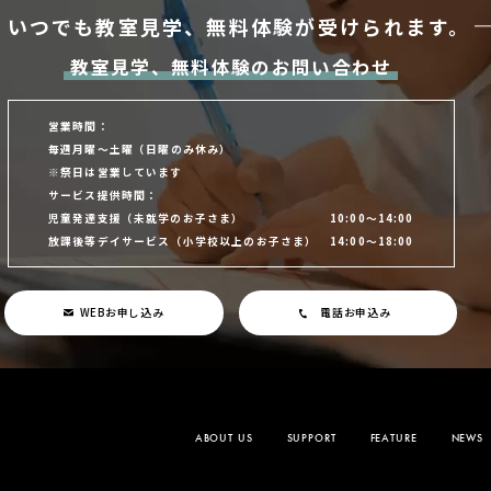
いつでも教室見学、
無料体験が受けられます。
教室見学、無料体験のお問い合わせ
営業時間：
毎週月曜～土曜
（日曜のみ休み）
※祭日は営業しています
サービス提供時間：
児童発達支援
（未就学のお子さま）
10:00～14:00
放課後等デイサービス
（小学校以上のお子さま）
14:00～18:00
WEBお申し込み
電話お申込み
ABOUT US
SUPPORT
FEATURE
NEWS