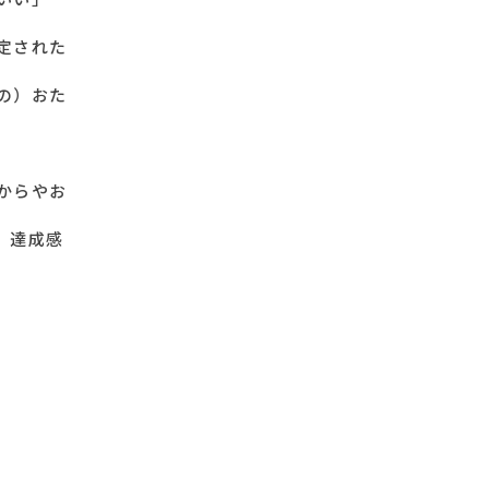
定された
の）おた
からやお
、達成感