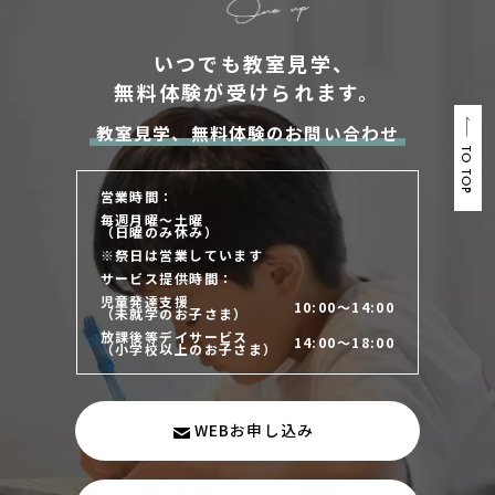
いつでも教室見学、
無料体験が受けられます。
教室見学、無料体験のお問い合わせ
TO TOP
営業時間：
毎週月曜～土曜
（日曜のみ休み）
※祭日は営業しています
サービス提供時間：
児童発達支援
10:00～14:00
（未就学のお子さま）
放課後等デイサービス
14:00～18:00
（小学校以上のお子さま）
WEBお申し込み