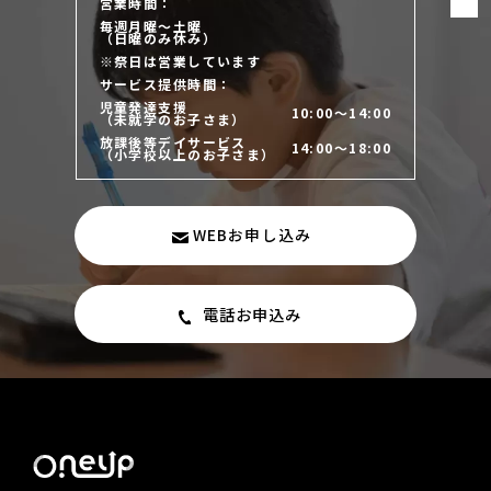
営業時間：
毎週月曜～土曜
（日曜のみ休み）
※祭日は営業しています
サービス提供時間：
児童発達支援
10:00～14:00
（未就学のお子さま）
放課後等デイサービス
14:00～18:00
（小学校以上のお子さま）
WEBお申し込み
電話お申込み